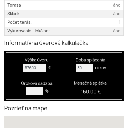
Terasa:
áno
Sklad:
áno
Počet terás:
1
Vykurovanie - lokálne:
áno
Informatívna úverová kalkulačka
Výška úveru:
Doba splácania:
€
rokov
Mesačná splátka:
Úroková sadzba:
%
160.00 €
Pozrieť na mape