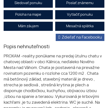
Sledovať ponuku
Poslať známemu
Poloha na mape
Vytlačiť ponuku
Mám záujem
Mesačná splátka
Zdieľať na Facebooku
Popis nehnuteľnosti
PROXAM -reality ponúkame na predaj útulnu chatu v
chatovej oblasti v obci Kálnica, neďaleko Nového
Mesta nad Váhom. Chata je postavená na prevažne
rovinatom pozemku o rozlohe cca 1200 m2 . Chata
má betónový základ, stavebný materiál je drevo ,
strecha je sedlová , strešná krytina je plech a
disponuje chodbičkou, kuchyňou, obývacou izbou
,izbou na spanie a terasou .Vykurovaná je krbovými
kachľami ,je tu zavedená elektrina. WC je suché. Na