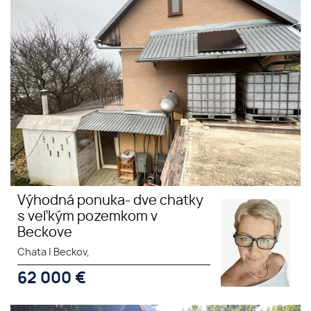
stojace na krásnom , slnečnom
pozemku v Beckove
Výhodná ponuka- dve chatky
s veľkým pozemkom v
Beckove
Chata
|
Beckov,
62 000
€