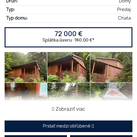
Druh:
Domy
Typ:
Predaj
Typ domu:
Chata
72 000 €
Splátka úveru:
160.00 €
*
Zobraziť viac
Pridať medzi obľúbené