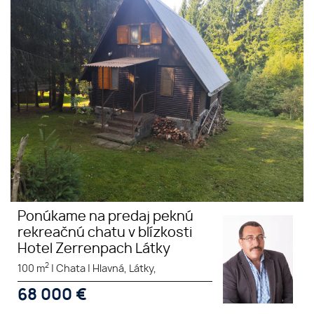
Ponúkame na predaj peknú
rekreačnú chatu v blízkosti
Hotel Zerrenpach Látky
Ponúkame na predaj peknú
rekreačnú chatu v blízkosti
Hotel Zerrenpach Látky
2
100 m
|
Chata
|
Hlavná, Látky,
68 000
€