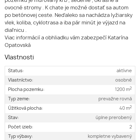
pozemku je murovaný krb , sedenie , okrasné a
ovocné stromy . K chate je možné dostať sa autom
po betónovej ceste. Neďaleko sa nachádza lyžiarsky
vlek, koliba, cyklotrasa a iba pár minút je výjazd na
diaľnicu .
Viac informácií a obhliadku vám zabezpečí Katarína
Opatovská
Vlastnosti
Status:
aktívne
Vlastníctvo:
osobné
2
Plocha pozemku:
1200 m
Typ zeme:
prevažne rovná
2
Úžitková plocha:
40 m
Stav:
úplne prerobený
Počet izieb:
2
Typ výbavy:
kompletne vybavený