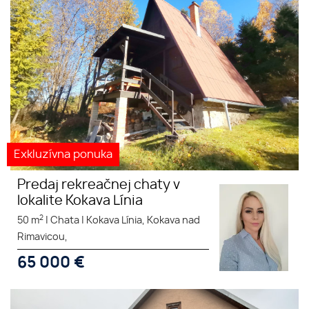
Exkluzívna ponuka
Predaj rekreačnej chaty v
lokalite Kokava Línia
2
50 m
|
Chata
|
Kokava Línia, Kokava nad
Rimavicou,
65 000
€
Ponúkame na predaj dve chaty