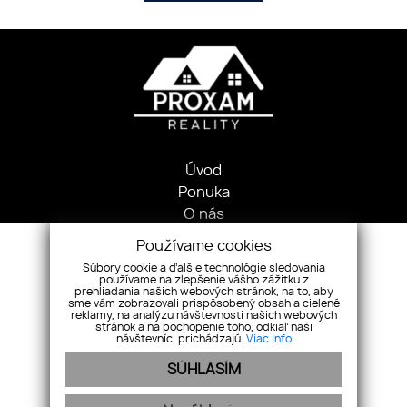
Úvod
Ponuka
O nás
Pobočky
Používame cookies
Spolupráca
Súbory cookie a ďalšie technológie sledovania
Ponuka/dopyt
používame na zlepšenie vášho zážitku z
prehliadania našich webových stránok, na to, aby
Kontakt
sme vám zobrazovali prispôsobený obsah a cielené
reklamy, na analýzu návštevnosti našich webových
stránok a na pochopenie toho, odkiaľ naši
Martina Rázusa 29, 98401, Lučenec
návštevníci prichádzajú.
Viac info
+421 904 607 668
SÚHLASÍM
proxamreality@proxamreality.eu