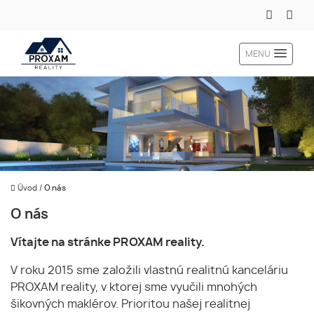
MENU
Úvod
/
O nás
O nás
Vítajte na stránke PROXAM reality.
V roku 2015 sme založili vlastnú realitnú kanceláriu
PROXAM reality, v ktorej sme vyučili mnohých
šikovných maklérov. Prioritou našej realitnej