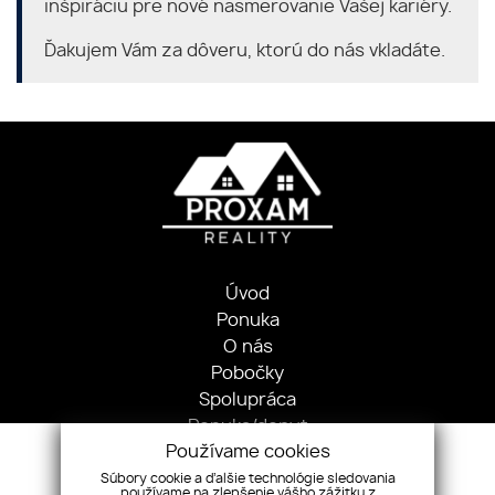
inšpiráciu pre nové nasmerovanie Vašej kariéry.
Ďakujem Vám za dôveru, ktorú do nás vkladáte.
Úvod
Ponuka
O nás
Pobočky
Spolupráca
Ponuka/dopyt
Používame cookies
Kontakt
Súbory cookie a ďalšie technológie sledovania
používame na zlepšenie vášho zážitku z