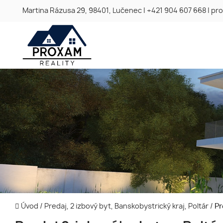
Martina Rázusa 29, 98401, Lučenec
|
+421 904 607 668
|
pro
Úvod
/
Predaj, 2 izbový byt, Banskobystrický kraj, Poltár
/
Pr