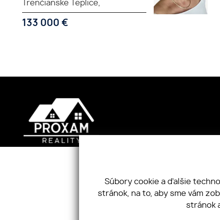
Trenčianske Teplice,
133 000
€
Úvod
Spolupráca
Martina R
Ponuka
Ponuka/dopyt
+421 904 
Súbory cookie a ďalšie techn
O nás
Kontakt
proxamrea
stránok, na to, aby sme vám zo
Pobočky
stránok 