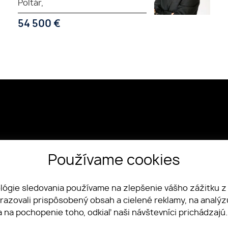
Poltár,
54 500
€
Používame cookies
ázusa 29, 98401, Lučenec
607 668
ológie sledovania používame na zlepšenie vášho zážitku z
lity@proxamreality.eu
brazovali prispôsobený obsah a cielené reklamy, na analý
a na pochopenie toho, odkiaľ naši návštevníci prichádzajú