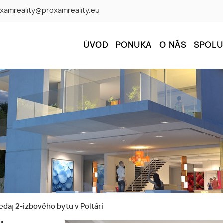
xamreality@proxamreality.eu
ÚVOD
PONUKA
O NÁS
SPOL
edaj 2-izbového bytu v Poltári