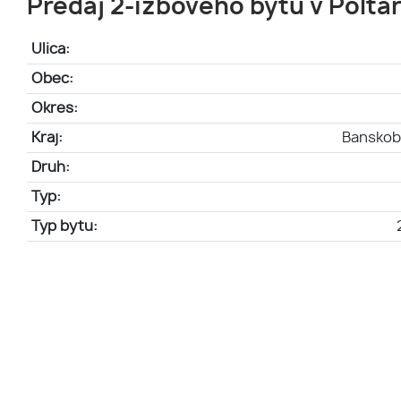
Predaj 2-izbového bytu v Poltár
Ulica:
Obec:
Okres:
Kraj:
Banskoby
Druh:
Typ:
Typ bytu: