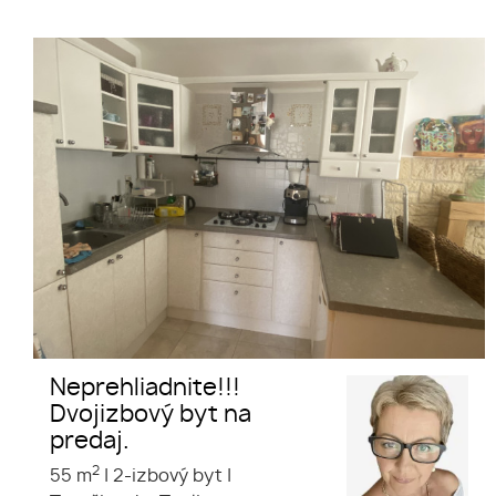
Na predaj dvojizbový byt v
Trenčianských Tepliciach
Neprehliadnite!!!
Dvojizbový byt na
predaj.
2
55 m
|
2-izbový byt
|