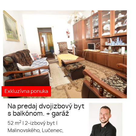
Na predaj dvojizbový byt s
balkónom, nachádzajúci sa vo
vyhľadávanej lokalite, štvrť
Malinovského, Lučenec. Byt sa
nachádza na druhom poschodí
+ garáž.
Exkluzívna ponuka
Na predaj dvojizbový byt
s balkónom. + garáž
2
52 m
|
2-izbový byt
|
Malinovského, Lučenec,