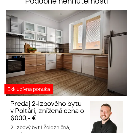
Podobné nehnuteľnosti
Predaj 2-izbového bytu v
Poltári, znížená cena o 6000,-
€
Exkluzívna ponuka
Predaj 2-izbového bytu
v Poltári, znížená cena o
6000,- €
2-izbový byt
|
Železničná,