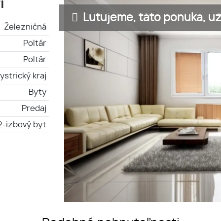
i
Ľutujeme, táto ponuka, už 
Železničná
Poltár
Poltár
strický kraj
Byty
Predaj
2-izbový byt