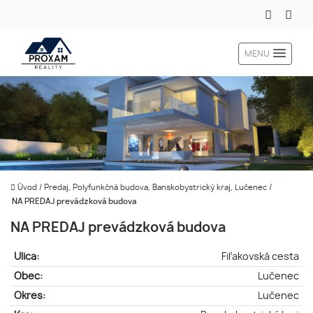
MENU
Úvod
/
Predaj, Polyfunkčná budova, Banskobystrický kraj, Lučenec
/
NA PREDAJ prevádzková budova
NA PREDAJ prevádzková budova
Ulica:
Fiľakovská cesta
Obec:
Lučenec
Okres:
Lučenec