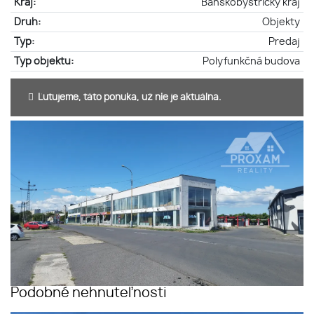
Kraj:
Banskobystrický kraj
Druh:
Objekty
Typ:
Predaj
Typ objektu:
Polyfunkčná budova
Ľutujeme, táto ponuka, už nie je aktuálna.
Podobné nehnuteľnosti