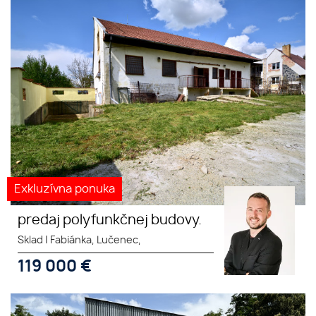
Predaj polyfunkčnej budovy
(skladová, výrobná hala)
Exkluzívna ponuka
predaj polyfunkčnej budovy.
Sklad
|
Fabiánka, Lučenec,
119 000
€
Na predaj budova vhodná na