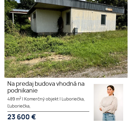
podnikanie
Na predaj budova vhodná na
podnikanie
2
489 m
|
Komerčný objekt
|
Luboriečka,
Ľuboriečka,
23 600
€