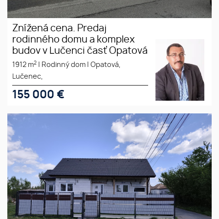
Znížená cena. Predaj
rodinného domu a komplex
budov v Lučenci časť Opatová
2
1912 m
|
Rodinný dom
|
Opatová,
Lučenec,
155 000
€
Ponúkame na predaj rod. dom
rozostavaný v obci Rapovce pri
termálnom kúpalisku