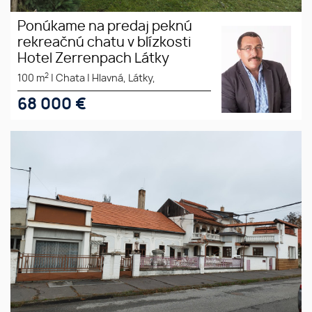
Ponúkame na predaj peknú
rekreačnú chatu v blízkosti
Hotel Zerrenpach Látky
2
100 m
|
Chata
|
Hlavná, Látky,
68 000
€
Znížená cena. Predaj rodinného
domu a komplex budov v
Lučenci časť Opatová