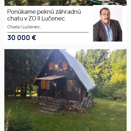
Ponúkame peknú záhradnú
chatu v ZO II Lučenec
Chata
|
Lučenec,
30 000
€
Ponúkame na predaj peknú
rekreačnú chatu v blízkosti
Hotel Zerrenpach Látky