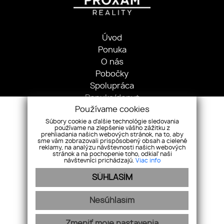
Úvod
Ponuka
O nás
Pobočky
Spolupráca
Ponuka/dopyt
Používame cookies
Kontakt
Súbory cookie a ďalšie technológie sledovania
používame na zlepšenie vášho zážitku z
Martina Rázusa 29, 98401, Lučenec
prehliadania našich webových stránok, na to, aby
+421 904 607 668
sme vám zobrazovali prispôsobený obsah a cielené
reklamy, na analýzu návštevnosti našich webových
proxamreality@proxamreality.eu
stránok a na pochopenie toho, odkiaľ naši
návštevníci prichádzajú.
Viac info
Pridajte si nás
SÚHLASÍM
Nesúhlasím
Zmeniť moje nastavenia