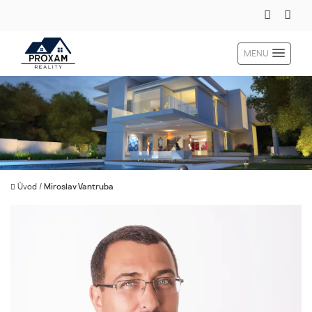
MENU
Úvod
/
Miroslav Vantruba