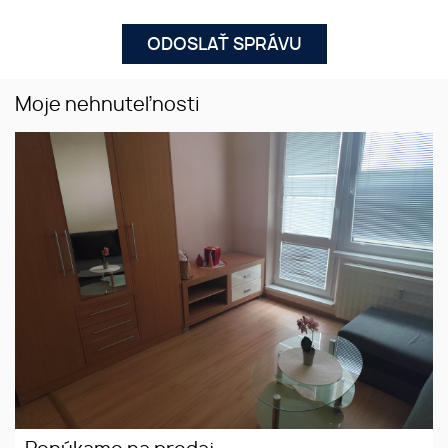
Moje nehnuteľnosti
Ponúkame na predaj garsónku s
loggiou na Rúbanisku II v
Lučenci