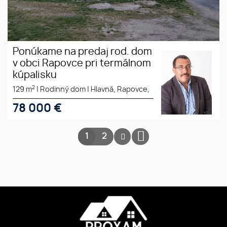
Ponúkame na predaj rod. dom
v obci Rapovce pri termálnom
kúpalisku
2
129 m
|
Rodinný dom
|
Hlavná, Rapovce,
78 000
€
1
2