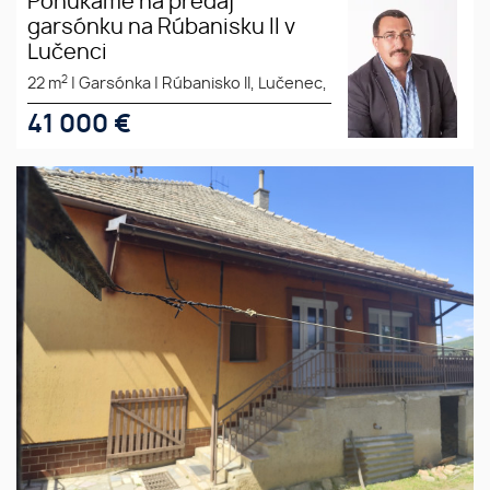
Ponúkame na predaj
garsónku na Rúbanisku II v
Lučenci
2
22 m
|
Garsónka
|
Rúbanisko II, Lučenec,
41 000
€
Ponúkame na predaj prízemný
rod. dom v obci Ružiná.