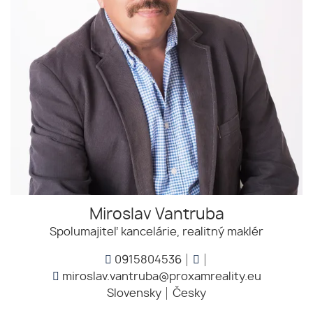
Miroslav Vantruba
Spolumajiteľ kancelárie, realitný maklér
0915804536
miroslav.vantruba@proxamreality.eu
Slovensky
Česky