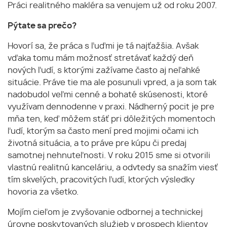
Práci realitného makléra sa venujem už od roku 2007.
Pýtate sa prečo?
Hovorí sa, že práca s ľuďmi je tá najťažšia. Avšak
vďaka tomu mám možnosť stretávať každý deň
nových ľudí, s ktorými zažívame často aj neľahké
situácie. Práve tie ma ale posunuli vpred, a ja som tak
nadobudol veľmi cenné a bohaté skúsenosti, ktoré
využívam dennodenne v praxi. Nádherný pocit je pre
mňa ten, keď môžem stáť pri dôležitých momentoch
ľudí, ktorým sa často mení pred mojimi očami ich
životná situácia, a to práve pre kúpu či predaj
samotnej nehnuteľnosti. V roku 2015 sme si otvorili
vlastnú realitnú kanceláriu, a odvtedy sa snažím viesť
tím skvelých, pracovitých ľudí, ktorých výsledky
hovoria za všetko.
Mojím cieľom je zvyšovanie odbornej a technickej
úrovne poskytovaných služieb v prospech klientov